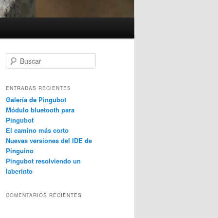
B
u
s
c
ENTRADAS RECIENTES
a
Galería de Pingubot
r
Módulo bluetooth para
Pingubot
El camino más corto
Nuevas versiones del IDE de
Pinguino
Pingubot resolviendo un
laberinto
COMENTARIOS RECIENTES