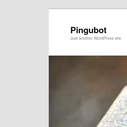
Ir
Ir
al
al
contenido
contenido
Pingubot
principal
secundario
Just another WordPress site