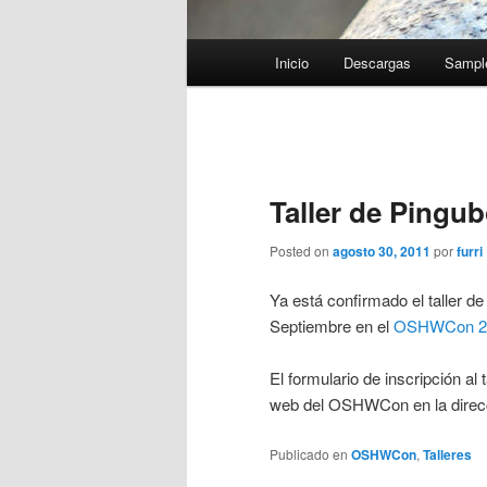
Menú
Inicio
Descargas
Sampl
principal
Navegación
de
entradas
Taller de Pingu
Posted on
agosto 30, 2011
por
furri
Ya está confirmado el taller d
Septiembre en el
OSHWCon 2
El formulario de inscripción al 
web del OSHWCon en la dire
Publicado en
OSHWCon
,
Talleres